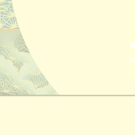
​
宴華殿